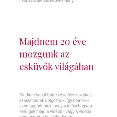
mint százalékos kedvezmény.
Majdnem 20 éve
mozgunk az
esküvők világában
Studionkban több(tíz) éve összeszokott
szakemberek dolgoznak, így nem kell
azon aggódnotok, hogy a fotóst hogyan
kerülgeti majd a videós - vagy a videós
nem marad-e le a lakodalom