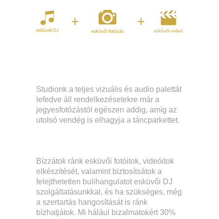
Studionk a teljes vizuális és audio palettát
lefedve áll rendelkezésetekre már a
jegyesfotózástól egészen addig, amíg az
utolsó vendég is elhagyja a táncparkettet.
Bízzátok ránk esküvői fotóitok, videóitok
elkészítését, valamint biztosítsátok a
felejthetetlen bulihangulatot esküvői DJ
szolgáltatásunkkal, és ha szükséges, még
a szertartás hangosítását is ránk
bízhatjátok. Mi hálául bizalmatokért 30%