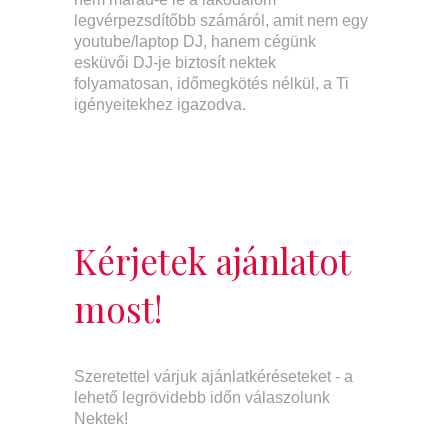
legvérpezsdítőbb számáról, amit nem egy
youtube/laptop DJ, hanem cégünk
esküvői DJ-je biztosít nektek
folyamatosan, időmegkötés nélkül, a Ti
igényeitekhez igazodva.
Kérjetek ajánlatot
most!
Szeretettel várjuk ajánlatkéréseteket - a
lehető legrövidebb időn válaszolunk
Nektek!