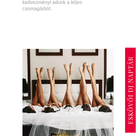
kedvezményt adunk a teljes
csomagárból.
ESKÖVŐI DJ NAPTÁR